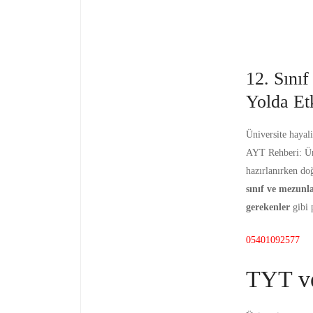
12. Sını
Yolda Etk
Üniversite hayal
AYT Rehberi: Üni
hazırlanırken do
sınıf ve mezunla
gerekenler
gibi 
05401092577
TYT ve