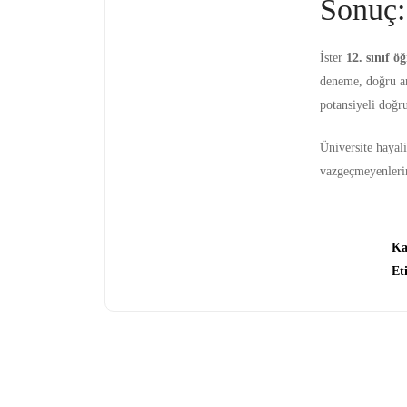
Sonuç:
İster
12. sınıf öğ
deneme, doğru an
potansiyeli doğru
Üniversite hayali
vazgeçmeyenlerin
Ka
Et