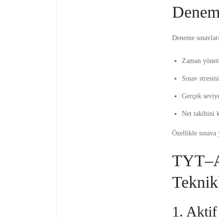
Deneme
Deneme sınavları
Zaman yönetim
Sınav stresini
Gerçek seviy
Net takibini k
Özellikle sınava 
TYT–AY
Teknik
1. Akti