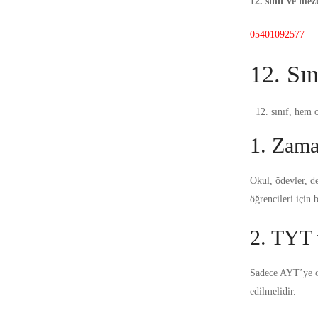
12. sınıf ve mez
05401092577
12. Sı
sınıf, hem o
1. Zama
Okul, ödevler, d
öğrencileri için 
2. TYT 
Sadece AYT’ye od
edilmelidir.