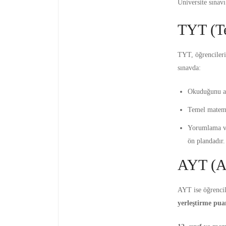
Üniversite sınav
TYT (Te
TYT, öğrencilerin
sınavda:
Okuduğunu a
Temel matemat
Yorumlama ve
ön plandadır.
AYT (Ala
AYT ise öğrencile
yerleştirme pu