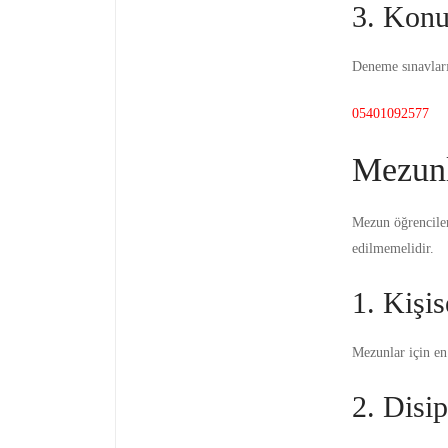
3. Konu
Deneme sınavları
05401092577
Mezunl
Mezun öğrenciler
edilmemelidir.
1. Kişi
Mezunlar için e
2. Disip