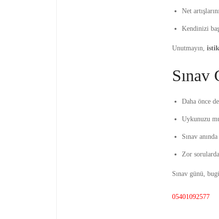
Net artışları
Kendinizi baş
Unutmayın,
ist
Sınav 
Daha önce de
Uykunuzu mut
Sınav anında
Zor sorularda
Sınav günü, bugü
05401092577