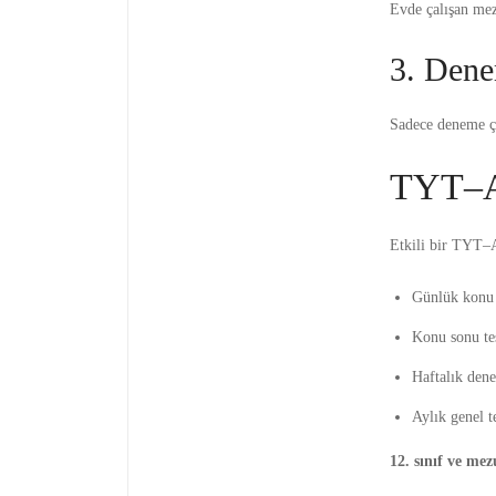
Evde çalışan mezu
3. Dene
Sadece deneme çöz
TYT–AY
Etkili bir TYT–A
Günlük konu 
Konu sonu tes
Haftalık dene
Aylık genel t
12. sınıf ve mez