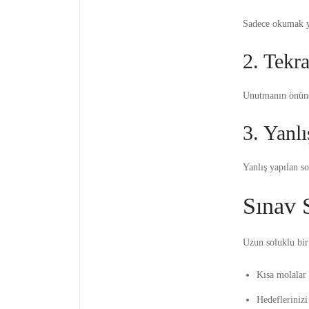
Sadece okumak ye
2. Tekr
Unutmanın önüne g
3. Yanlı
Yanlış yapılan so
Sınav 
Uzun soluklu bi
Kısa molalar 
Hedeflerinizi 