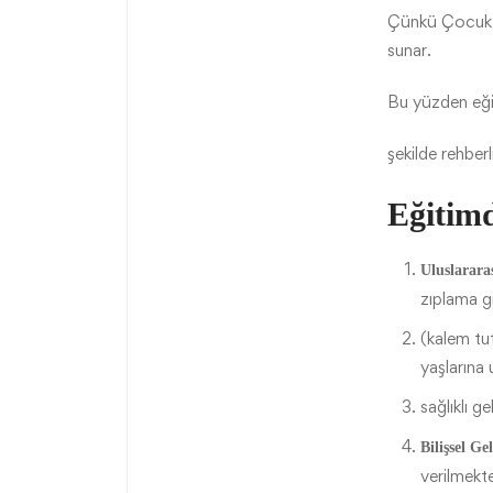
Çünkü Çocuk gel
sunar.
Bu yüzden eğit
şekilde rehberl
Eğitim
Uluslarara
zıplama gi
(kalem tut
yaşlarına 
sağlıklı g
Bilişsel Ge
verilmekte