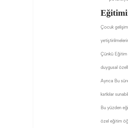
Eğitim
Çocuk gelişimi 
yetiştirilmeler
Çünkü Eğitim al
duygusal özell
Ayrıca Bu süre
katkılar sunabi
Bu yüzden eğit
özel eğitim öğr