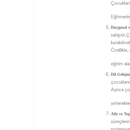
Çocukların
Eğitmenler
Duygusal v
sahiptir.Ço
kurabilmel
Özellikle,
eğitim ala
Dil Gelişim
çocukların
Ayrıca çoc
yetenekler
Aile ve Top
süreçlerin
potansiyel