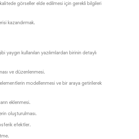
tede görseller elde edilmesi için gerekli bilgileri
risi kazandırmak.
aygın kullanılan yazılımlardan birinin detaylı
lması ve düzenlenmesi.
lementlerin modellenmesi ve bir araya getirilerek
arın eklenmesi.
rin oluşturulması.
ferik efektler.
etme.