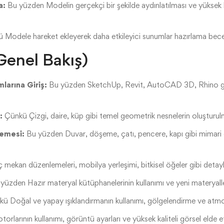
a:
Bu yüzden Modelin gerçekçi bir şekilde aydınlatılması ve yüksek kali
Modele hareket ekleyerek daha etkileyici sunumlar hazırlama bece
(Genel Bakış)
larına Giriş:
Bu yüzden SketchUp, Revit, AutoCAD 3D, Rhino gibi y
:
Çünkü Çizgi, daire, küp gibi temel geometrik nesnelerin oluşturu
lemesi:
Bu yüzden Duvar, döşeme, çatı, pencere, kapı gibi mimari e
mekan düzenlemeleri, mobilya yerleşimi, bitkisel öğeler gibi detayl
yüzden Hazır materyal kütüphanelerinin kullanımı ve yeni materyalle
ü Doğal ve yapay ışıklandırmanın kullanımı, gölgelendirme ve atmos
torlarının kullanımı, görüntü ayarları ve yüksek kaliteli görsel elde 