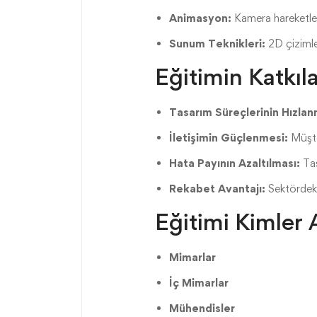
Animasyon:
Kamera hareketler
Sunum Teknikleri:
2D çizimler
Eğitimin Katkıla
Tasarım Süreçlerinin Hızlan
İletişimin Güçlenmesi:
Müşter
Hata Payının Azaltılması:
Tas
Rekabet Avantajı:
Sektördeki
Eğitimi Kimler A
Mimarlar
İç Mimarlar
Mühendisler