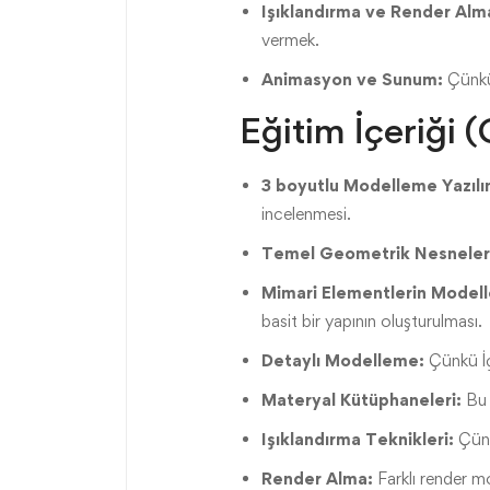
Işıklandırma ve Render Alm
vermek.
Animasyon ve Sunum:
Çünkü 
Eğitim İçeriği 
3 boyutlu Modelleme Yazılım
incelenmesi.
Temel Geometrik Nesneler
Mimari Elementlerin Model
basit bir yapının oluşturulması.
Detaylı Modelleme:
Çünkü İç 
Materyal Kütüphaneleri:
Bu 
Işıklandırma Teknikleri:
Çünk
Render Alma:
Farklı render mo