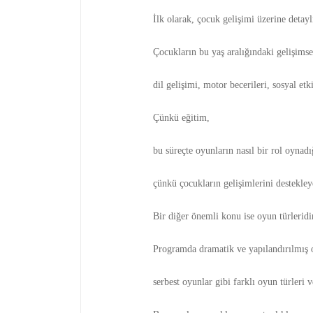
İlk olarak, çocuk gelişimi üzerine detaylı
Çocukların bu yaş aralığındaki gelişimsel
dil gelişimi, motor becerileri, sosyal et
Çünkü eğitim,
bu süreçte oyunların nasıl bir rol oynadığ
çünkü çocukların gelişimlerini destekley
Bir diğer önemli konu ise oyun türleridir
Programda dramatik ve yapılandırılmış o
serbest oyunlar gibi farklı oyun türleri v