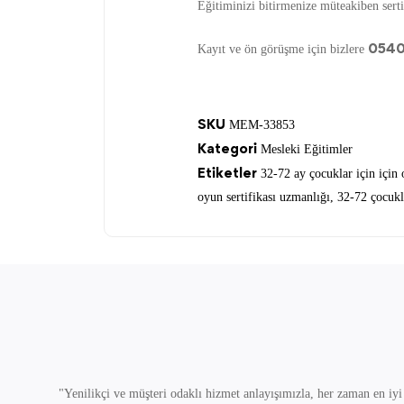
Eğitiminizi bitirmenize müteakiben sertif
0540
Kayıt ve ön görüşme için bizlere
SKU
MEM-33853
Kategori
Mesleki Eğitimler
Etiketler
32-72 ay çocuklar için için 
oyun sertifikası uzmanlığı
,
32-72 çocukla
"Yenilikçi ve müşteri odaklı hizmet anlayışımızla, her zaman en iyi