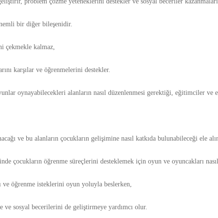
geliştirir, problem çözme yeteneklerini destekler ve sosyal beceriler kazanmalar
mli bir diğer bileşenidir.
ini çekmekle kalmaz,
rını karşılar ve öğrenmelerini destekler.
oyunlar oynayabilecekleri alanların nasıl düzenlenmesi gerektiği, eğitimciler ve
nacağı ve bu alanların çocukların gelişimine nasıl katkıda bulunabileceği ele alın
inde çocukların öğrenme süreçlerini desteklemek için oyun ve oyuncakları nasıl 
ı ve öğrenme isteklerini oyun yoluyla beslerken,
ve sosyal becerilerini de geliştirmeye yardımcı olur.