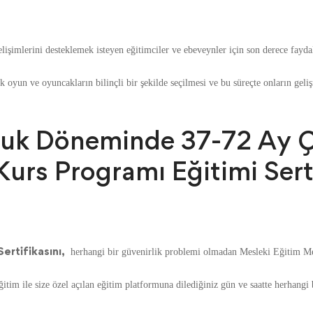
şimlerini desteklemek isteyen eğitimciler ve ebeveynler için son derece faydal
k oyun ve oyuncakların bilinçli bir şekilde seçilmesi ve bu süreçte onların geli
uk Döneminde 37-72 Ay Ç
urs Programı Eğitimi Sert
ertifikasını,
herhangi bir güvenirlik problemi olmadan Mesleki Eğitim Mer
tim ile size özel açılan eğitim platformuna dilediğiniz gün ve saatte herhangi 