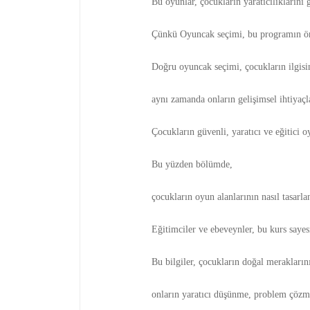
Bu oyunlar, çocukların yaratıcılıklarını 
Çünkü Oyuncak seçimi, bu programın öne
Doğru oyuncak seçimi, çocukların ilgis
aynı zamanda onların gelişimsel ihtiyaçla
Çocukların güvenli, yaratıcı ve eğitici 
Bu yüzden bölümde,
çocukların oyun alanlarının nasıl tasarla
Eğitimciler ve ebeveynler, bu kurs sayes
Bu bilgiler, çocukların doğal merakların
onların yaratıcı düşünme, problem çözme 