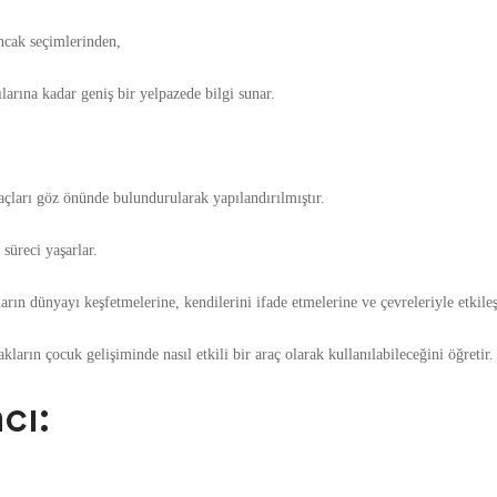
ncak seçimlerinden,
larına kadar geniş bir yelpazede bilgi sunar.
yaçları göz önünde bulundurularak yapılandırılmıştır.
 süreci yaşarlar.
ın dünyayı keşfetmelerine, kendilerini ifade etmelerine ve çevreleriyle etkile
arın çocuk gelişiminde nasıl etkili bir araç olarak kullanılabileceğini öğretir.
cı: