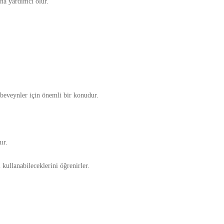
ına yardımcı olur.
 ebeveynler için önemli bir konudur.
ır.
kullanabileceklerini öğrenirler.