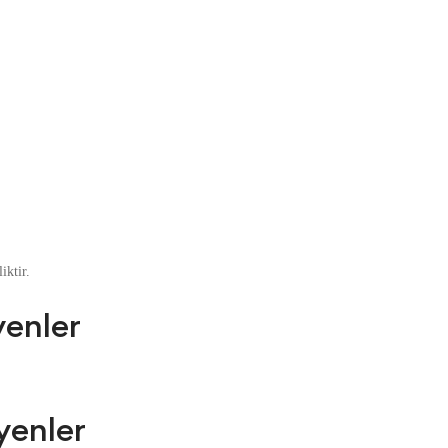
iktir.
yenler
yenler