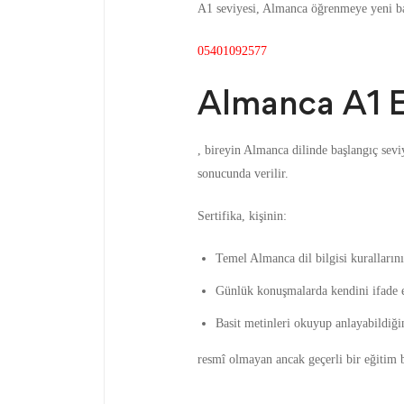
A1 seviyesi, Almanca öğrenmeye yeni baş
05401092577
Almanca A1 Eğ
, bireyin Almanca dilinde başlangıç sevi
sonucunda verilir.
Sertifika, kişinin:
Temel Almanca dil bilgisi kurallarını
Günlük konuşmalarda kendini ifade e
Basit metinleri okuyup anlayabildiği
resmî olmayan ancak geçerli bir eğitim b