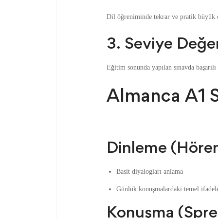
Dil öğreniminde tekrar ve pratik büyük ö
3. Seviye Değe
Eğitim sonunda yapılan sınavda başarılı
Almanca A1 Se
Dinleme (Höre
Basit diyalogları anlama
Günlük konuşmalardaki temel ifadele
Konuşma (Spre