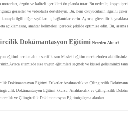
motorları, özgün ve kaliteli içerikleri ön planda tutar. Bu nedenle, kopya içer
iğinizi görseller ve videolarla destekleyin. Bu, hem okuyucuların ilgisini çeke
konuyla ilgili diğer sayfalara iç bağlantılar verin. Ayrıca, güvenilir kaynaklara 
ta açıklamasını, anahtar kelimeleri içerecek şekilde optimize edin. Bu, arama 
gircilik Dokümantasyon Eğitimi
Nereden Alınır?
yon eğitimi nerden alınır sertifikasını Mesleki eğitim merkezinden alabilirsin
lirsiniz.Ayrıca sitemizde size uygun eğitimleri seçmek ve kişisel gelişiminizi t
rcilik Dokümantasyon Eğitimi
Etiketler
Anahtarcılık ve Çilingircilik Dokümant
lingircilik Dokümantasyon Eğitimi kkursu
,
Anahtarcılık ve Çilingircilik Dokü
tarcılık ve Çilingircilik Dokümantasyon Eğitimiçalışma alanları