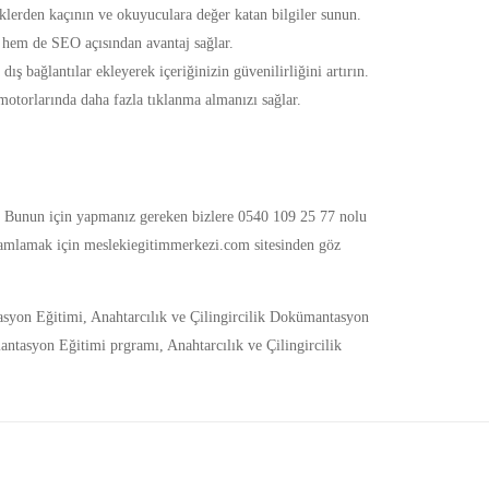
iklerden kaçının ve okuyuculara değer katan bilgiler sunun.
r hem de SEO açısından avantaj sağlar.
dış bağlantılar ekleyerek içeriğinizin güvenilirliğini artırın.
motorlarında daha fazla tıklanma almanızı sağlar.
iz. Bunun için yapmanız gereken bizlere
0540 109 25 77
nolu
amamlamak için
meslekiegitimmerkezi.com
sitesinden göz
asyon Eğitimi
,
Anahtarcılık ve Çilingircilik Dokümantasyon
mantasyon Eğitimi prgramı
,
Anahtarcılık ve Çilingircilik