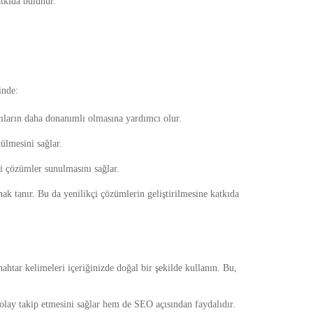
tkıda bulunur.
inde:
ların daha donanımlı olmasına yardımcı olur.
ülmesini sağlar.
li çözümler sunulmasını sağlar.
 tanır. Bu da yenilikçi çözümlerin geliştirilmesine katkıda
ahtar kelimeleri içeriğinizde doğal bir şekilde kullanın. Bu,
kolay takip etmesini sağlar hem de SEO açısından faydalıdır.