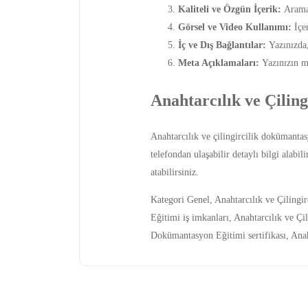
Kaliteli ve Özgün İçerik:
Arama 
Görsel ve Video Kullanımı:
İçer
İç ve Dış Bağlantılar:
Yazınızda, 
Meta Açıklamaları:
Yazınızın me
Anahtarcılık ve Çilin
Anahtarcılık ve çilingircilik dokümantas
telefondan ulaşabilir detaylı bilgi alabi
atabilirsiniz.
Kategori
Genel
,
Anahtarcılık ve Çilingi
Eğitimi iş imkanları
,
Anahtarcılık ve Çi
Dokümantasyon Eğitimi sertifikası
,
Anah