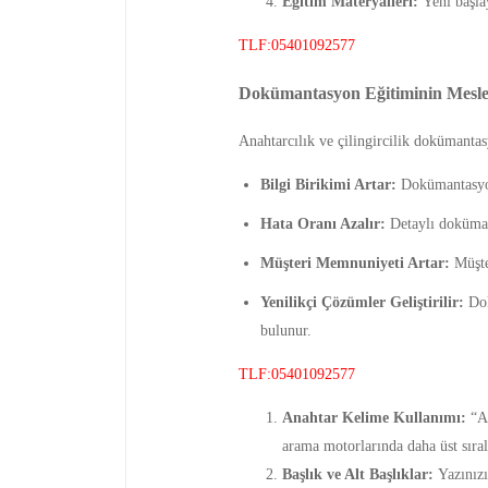
Eğitim Materyalleri:
Yeni başlay
TLF:05401092577
Dokümantasyon Eğitiminin Meslek
Anahtarcılık ve çilingircilik dokümantas
Bilgi Birikimi Artar:
Dokümantasyon,
Hata Oranı Azalır:
Detaylı dokümant
Müşteri Memnuniyeti Artar:
Müşter
Yenilikçi Çözümler Geliştirilir:
Dok
bulunur.
TLF:05401092577
Anahtar Kelime Kullanımı:
“An
arama motorlarında daha üst sıral
Başlık ve Alt Başlıklar:
Yazınızı