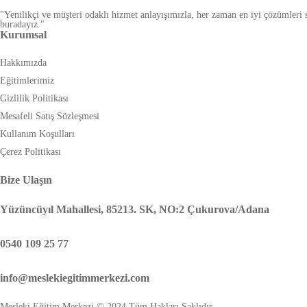
"Yenilikçi ve müşteri odaklı hizmet anlayışımızla, her zaman en iyi çözümleri 
buradayız."
Kurumsal
Hakkımızda
Eğitimlerimiz
Gizlilik Politikası
Mesafeli Satış Sözleşmesi
Kullanım Koşulları
Çerez Politikası
Bize Ulaşın
Yüzüncüyıl Mahallesi, 85213. SK, NO:2 Çukurova/Adana
0540 109 25 77
info@meslekiegitimmerkezi.com
Mesleki Eğitim Merkezi © 2024 Tüm Hakları Saklıdır.