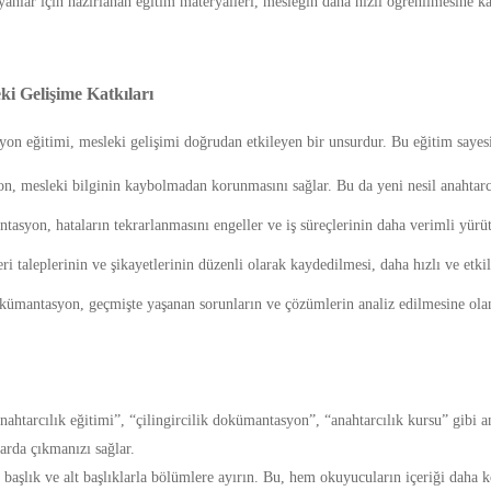
anlar için hazırlanan eğitim materyalleri, mesleğin daha hızlı öğrenilmesine ka
i Gelişime Katkıları
yon eğitimi, mesleki gelişimi doğrudan etkileyen bir unsurdur. Bu eğitim sayes
 mesleki bilginin kaybolmadan korunmasını sağlar. Bu da yeni nesil anahtarcı
asyon, hataların tekrarlanmasını engeller ve iş süreçlerinin daha verimli yürüt
i taleplerinin ve şikayetlerinin düzenli olarak kaydedilmesi, daha hızlı ve etki
ümantasyon, geçmişte yaşanan sorunların ve çözümlerin analiz edilmesine olanak
ahtarcılık eğitimi”, “çilingircilik dokümantasyon”, “anahtarcılık kursu” gibi an
arda çıkmanızı sağlar.
 başlık ve alt başlıklarla bölümlere ayırın. Bu, hem okuyucuların içeriği daha 