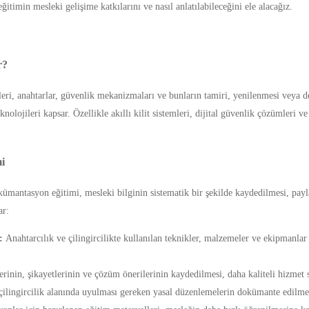
timin mesleki gelişime katkılarını ve nasıl anlatılabileceğini ele alacağız.
r?
emleri, anahtarlar, güvenlik mekanizmaları ve bunların tamiri, yenilenmesi veya d
lojileri kapsar. Özellikle akıllı kilit sistemleri, dijital güvenlik çözümleri ve 
i
okümantasyon eğitimi, mesleki bilginin sistematik bir şekilde kaydedilmesi, pay
ar:
:
Anahtarcılık ve çilingircilikte kullanılan teknikler, malzemeler ve ekipmanlar
erinin, şikayetlerinin ve çözüm önerilerinin kaydedilmesi, daha kaliteli hizmet
çilingircilik alanında uyulması gereken yasal düzenlemelerin dokümante edilmes