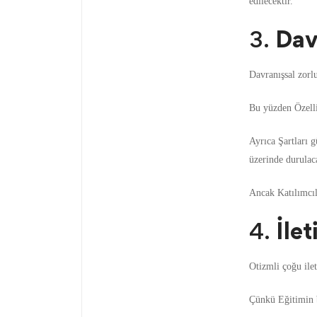
edilecektir.
3.
Dav
Davranışsal zorlu
Bu yüzden Özelli
Ayrıca Şartları g
üzerinde durulaca
Ancak Katılımcıla
4.
İlet
Otizmli çoğu ilet
Çünkü Eğitimin b