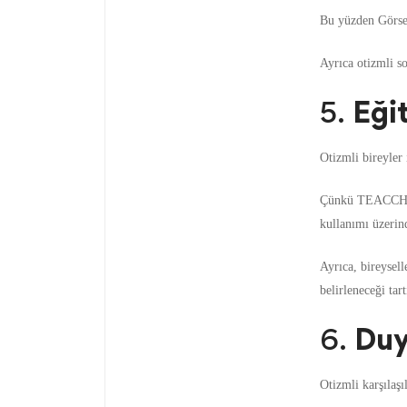
Bu yüzden Görsel 
Ayrıca otizmli so
5.
Eğit
Otizmli bireyler 
Çünkü TEACCH (Ot
kullanımı üzerind
Ayrıca, bireysell
belirleneceği tart
6.
Duy
Otizmli karşılaşı