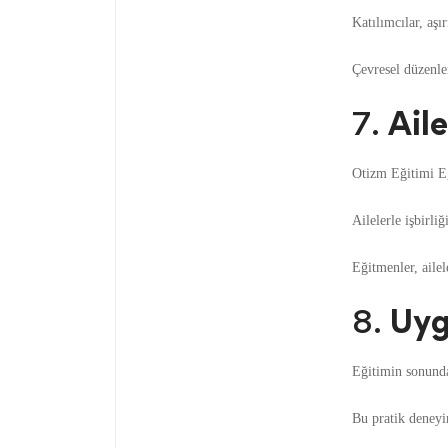
Katılımcılar, aşı
Çevresel düzenle
7.
Aile
Otizm Eğitimi Eğ
Ailelerle işbirli
Eğitmenler, ailel
8.
Uyg
Eğitimin sonunda
Bu pratik deneyim