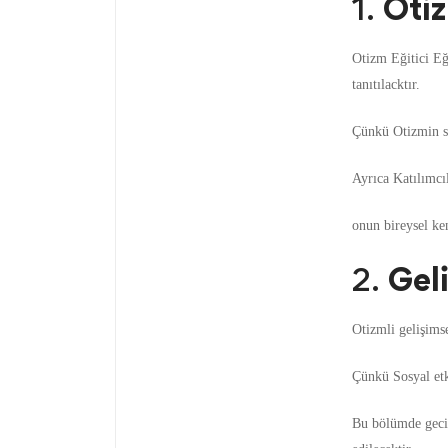
1.
Oti
Otizm Eğitici Eğ
tanıtılacktır.
Çünkü Otizmin sos
Ayrıca Katılımcıl
onun bireysel ken
2.
Gel
Otizmli gelişimse
Çünkü Sosyal etki
Bu bölümde gecikm