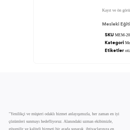
Kayıt ve ön görü
Mesleki Eğit
SKU
MEM-20
Kategori
Me
Etiketler
oti
"Yenilikçi ve müşteri odaklı hizmet anlayışımızla, her zaman en iyi
çözümleri sunmayı hedefliyoruz. Alanındaki uzman ekibimizle,
güvenilir ve kaliteli hizmeti bir arada sunarak, ihtiyaçlarınıza en