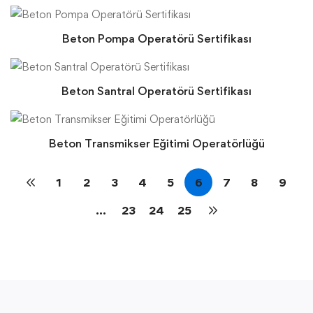
Beton Pompa Operatörü Sertifikası
Beton Santral Operatörü Sertifikası
Beton Transmikser Eğitimi Operatörlüğü
1
2
3
4
5
6
7
8
9
…
23
24
25